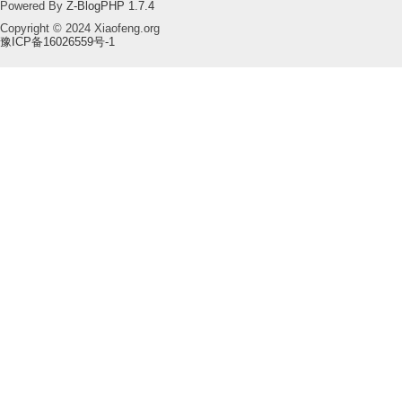
Powered By
Z-BlogPHP 1.7.4
Copyright © 2024 Xiaofeng.org
豫ICP备16026559号-1