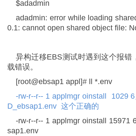
$adadmin
adadmin: error while loading shared 
0.1: cannot open shared object file: N
异构迁移EBS测试时遇到这个报错
载错误。
[root@ebsap1 appl]# ll *.env
-rw-r--r-- 1 applmgr oinstall 10
D_ebsap1.env 这个正确的
-rw-r--r-- 1 applmgr oinstall 15
sap1.env