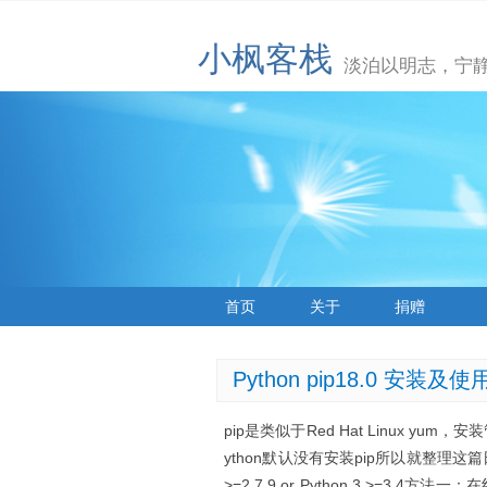
小枫客栈
淡泊以明志，宁
首页
关于
捐赠
Python pip18.0 安装及
pip是类似于Red Hat Linux y
ython默认没有安装pip所以就整理这篇日志
>=2.7.9 or Python 3 >=3.4方法一