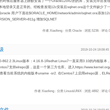
25月17日的时候在服务器上静默安装了一个Oracle12cR2的的库，安装完毕后发
错误本地登录又是正常的。经检查发现12c安装后sqlnet.ora这个文件缺少了
用户下面在$ORACLE_HOME/network/admin/sqlnet.ora添加12
SION_SERVER=811g 增加SQLNET
作者:Xiaofeng
分类:Oracle
浏览:5236
评论:
|
|
|
升级
2019-10-24 19:08:45
862.2.3Linux版本：4.16.8-1Redhat Linux7一直采用3.10的内核版本
s7支持elrepo源，这是一个第三方仓库。进入https://www.kernel.org
看当前系统的内核版本uname -sr2. 在Centos7上启用elrepo源，ELR
作者:Xiaofeng
分类:Linux&UNIX
浏览:4892
评论:
|
|
|
据文件
2019-10-24 19:03:40