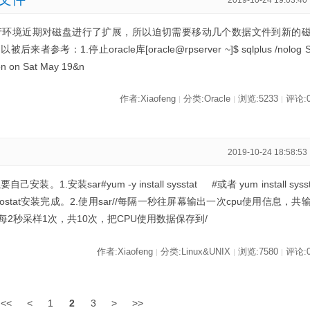
le 12c 生产环境近期对磁盘进行了扩展，所以迫切需要移动几个数据文件到新的
1.停止oracle库[oracle@rpserver ~]$ sqlplus /nolog 
ion on Sat May 19&n
作者:Xiaofeng
分类:Oracle
浏览:5233
评论:
|
|
|
2019-10-24 18:58:53
。1.安装sar#yum -y install sysstat #或者 yum install syss
ereis iostat安装完成。2.使用sar//每隔一秒往屏幕输出一次cpu使用信息，共
1 5//每2秒采样1次，共10次，把CPU使用数据保存到/
作者:Xiaofeng
分类:Linux&UNIX
浏览:7580
评论:
|
|
|
<<
<
1
2
3
>
>>